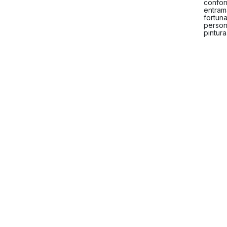
confor
entram
fortuna
persona
pintura