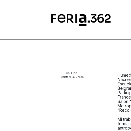
GALERIA
Húmedo
Resistencia, Chaco
Nací e
Escuel
Belgra
Partici
Frances
Salón 
Metrop
“Recol
Mi tra
formas
antrop