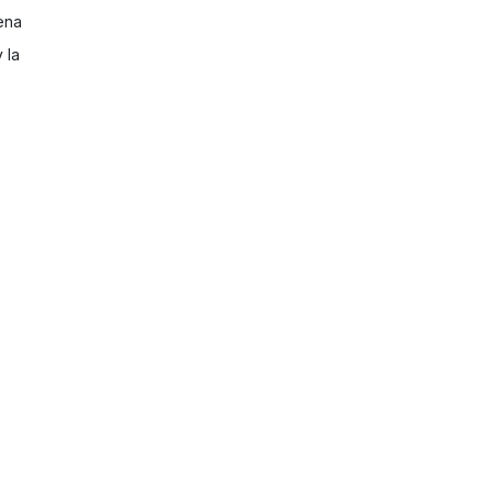
ena
 la