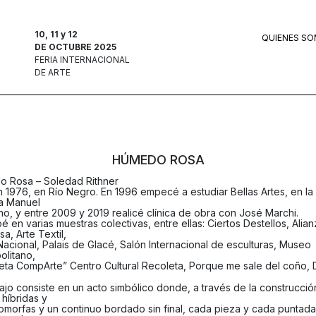
10, 11 y 12
QUIENES S
DE OCTUBRE 2025
FERIA INTERNACIONAL
DE ARTE
HÚMEDO ROSA
 Rosa – Soledad Rithner
n 1976, en Río Negro. En 1996 empecé a estudiar Bellas Artes, en la
a Manuel
no, y entre 2009 y 2019 realicé clínica de obra con José Marchi.
pé en varias muestras colectivas, entre ellas: Ciertos Destellos, Alia
a, Arte Textil,
Nacional, Palais de Glacé, Salón Internacional de esculturas, Museo
olitano,
eta CompArte” Centro Cultural Recoleta, Porque me sale del coño, 
bajo consiste en un acto simbólico donde, a través de la construcci
 híbridas y
omorfas y un continuo bordado sin final, cada pieza y cada puntad