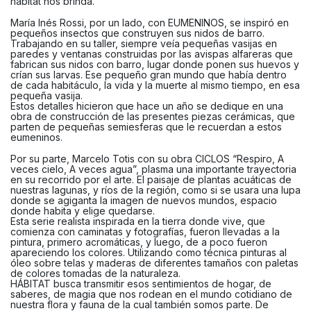
hábitat nos brinda.
María Inés Rossi, por un lado, con EUMENINOS, se inspiró en
pequeños insectos que construyen sus nidos de barro.
Trabajando en su taller, siempre veía pequeñas vasijas en
paredes y ventanas construidas por las avispas alfareras que
fabrican sus nidos con barro, lugar donde ponen sus huevos y
crían sus larvas. Ese pequeño gran mundo que había dentro
de cada habitáculo, la vida y la muerte al mismo tiempo, en esa
pequeña vasija.
Estos detalles hicieron que hace un año se dedique en una
obra de construcción de las presentes piezas cerámicas, que
parten de pequeñas semiesferas que le recuerdan a estos
eumeninos.
Por su parte, Marcelo Totis con su obra CICLOS “Respiro, A
veces cielo, A veces agua”, plasma una importante trayectoria
en su recorrido por el arte. El paisaje de plantas acuáticas de
nuestras lagunas, y ríos de la región, como si se usara una lupa
donde se agiganta la imagen de nuevos mundos, espacio
donde habita y elige quedarse.
Esta serie realista inspirada en la tierra donde vive, que
comienza con caminatas y fotografías, fueron llevadas a la
pintura, primero acromáticas, y luego, de a poco fueron
apareciendo los colores. Utilizando como técnica pinturas al
óleo sobre telas y maderas de diferentes tamaños con paletas
de colores tomadas de la naturaleza.
HÁBITAT busca transmitir esos sentimientos de hogar, de
saberes, de magia que nos rodean en el mundo cotidiano de
nuestra flora y fauna de la cual también somos parte. De