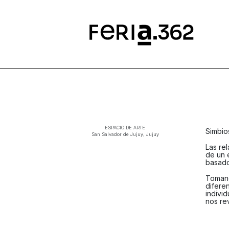
ESPACIO DE ARTE
Simbio
San Salvador de Jujuy, Jujuy
Las re
de un 
basados
Tomand
difere
individ
nos rev