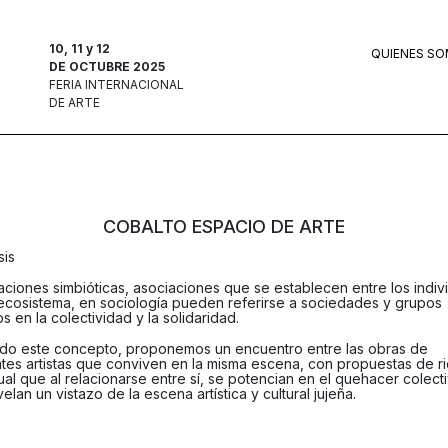
10, 11 y 12
QUIENES S
DE OCTUBRE 2025
FERIA INTERNACIONAL
DE ARTE
COBALTO ESPACIO DE ARTE
sis
laciones simbióticas, asociaciones que se establecen entre los indiv
ecosistema, en sociología pueden referirse a sociedades y grupos
 en la colectividad y la solidaridad.
o este concepto, proponemos un encuentro entre las obras de
ntes artistas que conviven en la misma escena, con propuestas de r
ual que al relacionarse entre sí, se potencian en el quehacer colect
elan un vistazo de la escena artística y cultural jujeña.